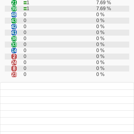
21
1
7.69 %
39
1
7.69 %
48
0
0 %
43
0
0 %
42
0
0 %
41
0
0 %
38
0
0 %
33
0
0 %
14
0
0 %
2
0
0 %
24
0
0 %
8
0
0 %
23
0
0 %