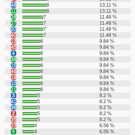
48
8
13.11 %
11
8
13.11 %
28
7
11.48 %
27
7
11.48 %
20
7
11.48 %
40
7
11.48 %
13
6
9.84 %
45
6
9.84 %
4
6
9.84 %
38
6
9.84 %
15
6
9.84 %
46
6
9.84 %
19
6
9.84 %
10
6
9.84 %
21
6
9.84 %
3
5
8.2 %
41
5
8.2 %
36
5
8.2 %
2
5
8.2 %
35
5
8.2 %
23
4
6.56 %
5
4
6.56 %